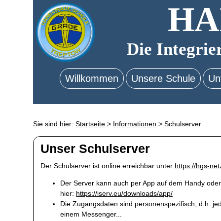
HA
Die Integrie
Willkommen
Unsere Schule
Un
Sie sind hier:
Startseite
>
Informationen
>
Schulserver
Unser Schulserver
Der Schulserver ist online erreichbar unter
https://hgs-net
Der Server kann auch per App auf dem Handy oder 
hier:
https://iserv.eu/downloads/app/
Die Zugangsdaten sind personenspezifisch, d.h. jed
einem Messenger...