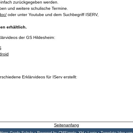
 einfach zurückgegeben werden.
ben und weitere schulische Termine.
doc/
oder unter Youtube und dem Suchbegriff ISERV,
n erhältlich.
rklärvideos der GS Hildesheim:
S
droid
chiedene Erklärvideos für IServ erstellt:
Seitenanfang
 Hans-Grade-Schule •
Powered by CMSimple_XH
•
Login
•
Template-Idee von