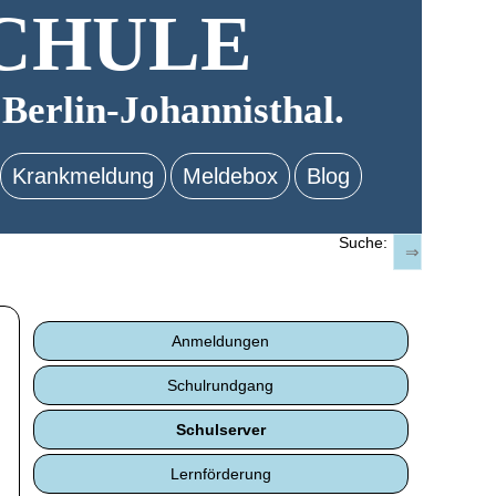
CHULE
 Berlin-Johannisthal.
Krankmeldung
Meldebox
Blog
Suche:
Anmeldungen
Schulrundgang
Schulserver
Lernförderung