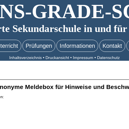
NS-GRADE-S
rte Sekundarschule in und für
terricht
Prüfungen
Informationen
Kontakt
Inhaltsverzeichnis
•
Druckansicht
•
Impressum
•
Datenschutz
re anonyme Meldebox für Hinweise und Besch
en: