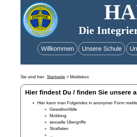
HA
Die Integrie
Willkommen
Unsere Schule
Un
Sie sind hier:
Startseite
>
Meldebox
Hier findest Du / finden Sie unse
Hier kann man Folgendes in anonymer Form meld
Gewaltvorfälle
Mobbing
sexuelle Übergriffe
Straftaten
...